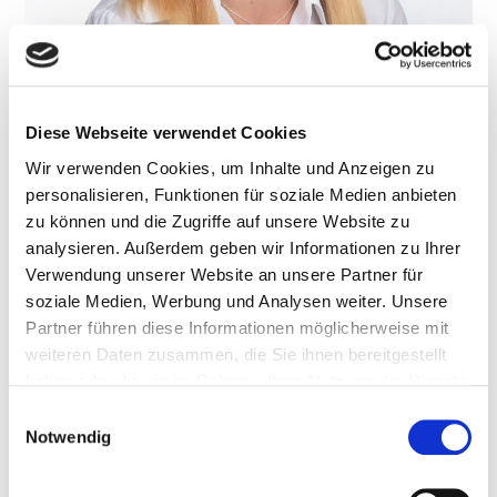
Diese Webseite verwendet Cookies
Wir verwenden Cookies, um Inhalte und Anzeigen zu
Anna Baumann
personalisieren, Funktionen für soziale Medien anbieten
zu können und die Zugriffe auf unsere Website zu
13. September 2019
LG
analysieren. Außerdem geben wir Informationen zu Ihrer
Verwendung unserer Website an unsere Partner für
Ich freue mich, seit September 2021 als
soziale Medien, Werbung und Analysen weiter. Unsere
Dentalhygienikerin ein Teammitglied von Herrn Lino
Partner führen diese Informationen möglicherweise mit
Grossmann zu sein.
weiteren Daten zusammen, die Sie ihnen bereitgestellt
haben oder die sie im Rahmen Ihrer Nutzung der Dienste
Ich habe den Beruf durch den Patientenkontakt und
gesammelt haben.
Einwilligungsauswahl
die Vielseitigkeit lieben gelernt.
Notwendig
Zudem ist es immer wieder schön zu sehen, wenn