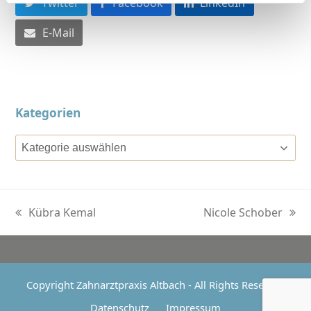
Twitter
Facebook
LinkedIn
E-Mail
Kategorien
Kategorien
Kübra Kemal
Nicole Schober
vorheriger
Nächster
Beitrag:
Beitrag:
Copyright
Zahnarztpraxis Altbach
- All Rights Reserved
Datenschutz
Impressum